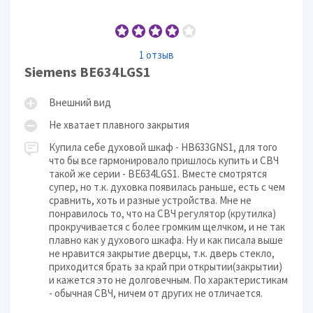
1 отзыв
Siemens BE634LGS1
Внешний вид
Не хватает плавного закрытия
Купила себе духовой шкаф - HB633GNS1, для того
что бы все гармонировало пришлось купить и СВЧ
такой же серии - BE634LGS1. Вместе смотрятся
супер, но т.к. духовка появилась раньше, есть с чем
сравнить, хоть и разные устройства. Мне не
понравилось то, что на СВЧ регулятор (крутилка)
прокручивается с более громким щелчком, и не так
плавно как у духового шкафа. Ну и как писала выше
не нравится закрытие дверцы, т.к. дверь стекло,
приходится брать за край при открытии(закрытии)
и кажется это не долговечным. По характеристикам
- обычная СВЧ, ничем от других не отличается.