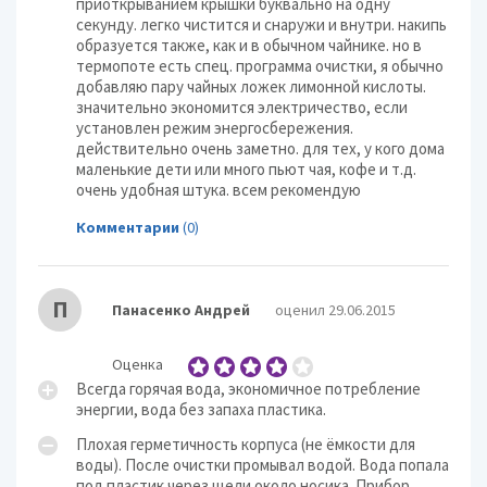
приоткрыванием крышки буквально на одну
секунду. легко чистится и снаружи и внутри. накипь
образуется также, как и в обычном чайнике. но в
термопоте есть спец. программа очистки, я обычно
добавляю пару чайных ложек лимонной кислоты.
значительно экономится электричество, если
установлен режим энергосбережения.
действительно очень заметно. для тех, у кого дома
маленькие дети или много пьют чая, кофе и т.д.
очень удобная штука. всем рекомендую
Комментарии
(0)
П
Панасенко Андрей
оценил 29.06.2015
Оценка
Всегда горячая вода, экономичное потребление
энергии, вода без запаха пластика.
Плохая герметичность корпуса (не ёмкости для
воды). После очистки промывал водой. Вода попала
под пластик через щели около носика. Прибор