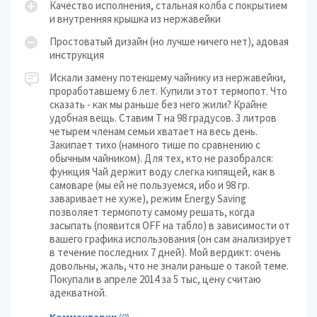
Качество исполнения, стальная колба с покрытием
и внутренняя крышка из нержавейки
Простоватый дизайн (но лучше ничего нет), адовая
инструкция
Искали замену потекшему чайнику из нержавейки,
проработавшему 6 лет. Купили этот термопот. Что
сказать - как мы раньше без него жили? Крайне
удобная вещь. Ставим Т на 98 градусов. 3 литров
четырем членам семьи хватает на весь день.
Закипает тихо (намного тише по сравнению с
обычным чайником). Для тех, кто не разобрался:
функция Чай держит воду слегка кипящей, как в
самоваре (мы ей не пользуемся, ибо и 98 гр.
заваривает не хуже), режим Energy Saving
позволяет термопоту самому решать, когда
засыпать (появится OFF на табло) в зависимости от
вашего графика использования (он сам анализирует
в течение последних 7 дней). Мой вердикт: очень
довольны, жаль, что не знали раньше о такой теме.
Покупали в апреле 2014 за 5 тыс, цену считаю
адекватной.
Комментарии
(0)