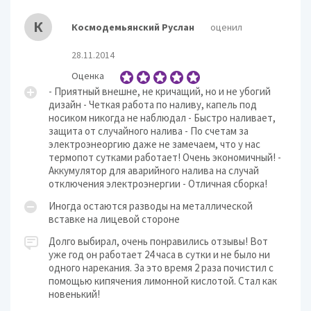
К
Космодемьянский Руслан
оценил
28.11.2014
Оценка
- Приятный внешне, не кричащий, но и не убогий
дизайн - Четкая работа по наливу, капель под
носиком никогда не наблюдал - Быстро наливает,
защита от случайного налива - По счетам за
электроэнеоргию даже не замечаем, что у нас
термопот сутками работает! Очень экономичный! -
Аккумулятор для аварийного налива на случай
отключения электроэнергии - Отличная сборка!
Иногда остаются разводы на металлической
вставке на лицевой стороне
Долго выбирал, очень понравились отзывы! Вот
уже год он работает 24 часа в сутки и не было ни
одного нарекания. За это время 2 раза почистил с
помощью кипячения лимонной кислотой. Стал как
новенький!