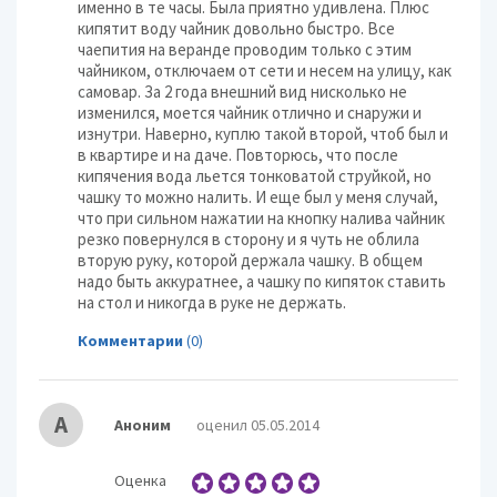
именно в те часы. Была приятно удивлена. Плюс
кипятит воду чайник довольно быстро. Все
чаепития на веранде проводим только с этим
чайником, отключаем от сети и несем на улицу, как
самовар. За 2 года внешний вид нисколько не
изменился, моется чайник отлично и снаружи и
изнутри. Наверно, куплю такой второй, чтоб был и
в квартире и на даче. Повторюсь, что после
кипячения вода льется тонковатой струйкой, но
чашку то можно налить. И еще был у меня случай,
что при сильном нажатии на кнопку налива чайник
резко повернулся в сторону и я чуть не облила
вторую руку, которой держала чашку. В общем
надо быть аккуратнее, а чашку по кипяток ставить
на стол и никогда в руке не держать.
Комментарии
(0)
А
Аноним
оценил 05.05.2014
Оценка