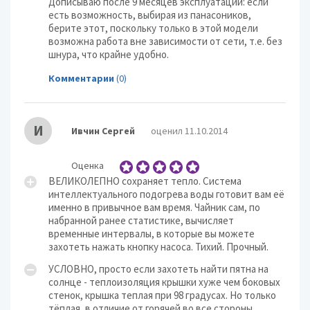
Дописываю после 9 месяцев эксплуатации: если
есть возможность, выбирая из панасоников,
берите этот, поскольку только в этой модели
возможна работа вне зависимости от сети, т.е. без
шнура, что крайне удобно.
Комментарии
(0)
И
Ивчин Сергей
оценил 11.10.2014
Оценка
ВЕЛИКОЛЕПНО сохраняет тепло. Система
интеллектуального подогрева воды готовит вам её
именно в привычное вам время. Чайник сам, по
набранной ранее статистике, вычисляет
временные интервалы, в которые вы можете
захотеть нажать кнопку насоса. Тихий. Прочный.
УСЛОВНО, просто если захотеть найти пятна на
солнце - теплоизоляция крышки хуже чем боковых
стенок, крышка теплая при 98 градусах. Но только
тёплая, в отличие от горячей во все стороны