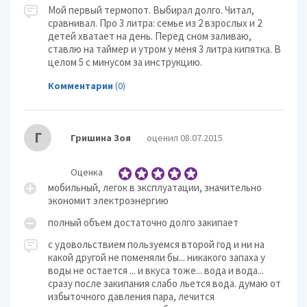
Мой первый термопот. Выбирал долго. Читал,
сравнивал. Про 3 литра: семье из 2 взрослых и 2
детей хватает на день. Перед сном заливаю,
ставлю на таймер и утром у меня 3 литра кипятка. В
целом 5 с минусом за инструкцию.
Комментарии
(0)
Г
Гришина Зоя
оценил 08.07.2015
Оценка
мобильный, легок в эксплуатации, значительно
экономит электроэнергию
полный объем достаточно долго закипает
с удовольствием пользуемся второй год и ни на
какой другой не поменяли бы... никакого запаха у
воды не остается ... и вкуса тоже... вода и вода...
сразу после закипания слабо льется вода. думаю от
избыточного давления пара, лечится