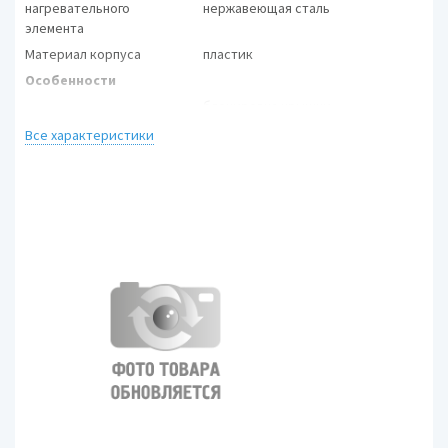
нагревательного
нержавеющая сталь
элемента
Материал корпуса
пластик
Особенности
блокировка крышки,
Безопасность
блокировка включения без
Все характеристики
воды
Фильтр
есть
Индикатор уровня
есть
воды
Индикация
есть
включения
Подсветка воды при
есть
работе
Отсек для шнура
есть
Размеры (ШхВхГ)
21x24.7x17 см
Вес
1.23 кг