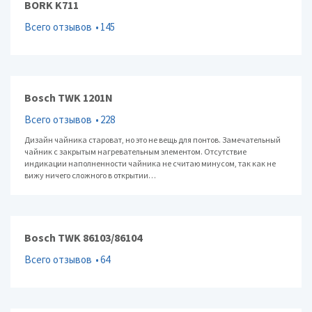
BORK K711
Всего отзывов
145
Bosch TWK 1201N
Всего отзывов
228
Дизайн чайника староват, но это не вещь для понтов. Замечательный
чайник с закрытым нагревательным элементом. Отсутствие
индикации наполненности чайника не считаю минусом, так как не
вижу ничего сложного в открытии…
Bosch TWK 86103/86104
Всего отзывов
64