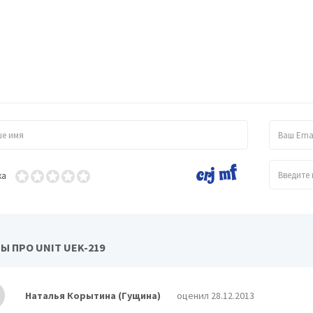
ка
BORK K700
 ПРО UNIT UEK-219
Наталья Корытина (Гущина)
оценил 28.12.2013