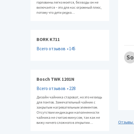
горловины легко моется, без воды он не
включается – это для нас огромный плюс,
потому что дети редко…
BORK K711
Всего отзывов
145
So
Bosch TWK 1201N
Всего отзывов
228
Дизайн чайника староват, но это не вещь
для понтов. Замечательный чайник с
закрытым нагревательным элементом.
Отсутствие индикации наполненности
чайника не считаю минусом, так как не
Отзывы 
вижу ничего сложного в открытии…