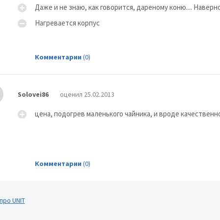
Даже и не знаю, как говорится, дареному коню.... Навер
Нагревается корпус
BORK K711
Комментарии
(0)
Solovei86
оценил 25.02.2013
цена, подогрев маленького чайника, и вроде качественно 
Bosch TWK 1201N
Комментарии
(0)
про UNIT