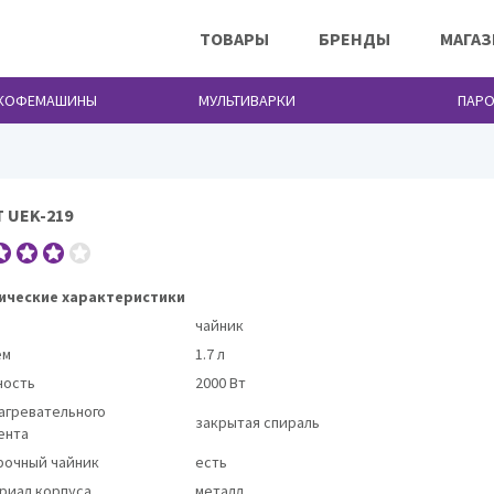
ТОВАРЫ
БРЕНДЫ
МАГА
 КОФЕМАШИНЫ
МУЛЬТИВАРКИ
ПАРО
 UEK-219
Чайники и термопоты UNIT
ические характеристики
чайник
ем
1.7 л
ость
2000 Вт
нагревательного
закрытая спираль
ента
рочный чайник
есть
риал корпуса
металл