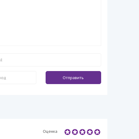
Фритюрницы
Блендеры
Кофеварки и кофем
Мультиварки
Пароварки
Чайники и термопот
Отправить
Оценка