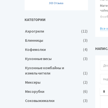
303 Отзыва
Мате
чайн
Особ
КАТЕГОРИИ
Безо
Все 
Аэрогрили
(12)
Инди
Блинницы
(3)
Инди
Отсе
НАПИСА
Кофемолки
(4)
Допо
инфо
Кухонные весы
(3)
Кухонные комбайны и
измельчители
(1)
Миксеры
(2)
Мясорубки
(6)
Соковыжималки
(3)