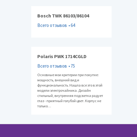
Bosch TWK 86103/86104
Всего отзывов
64
Polaris PWK 1714CGLD
Всего отзывов
75
Основные мои критерии при покупке:
мощность, внешний вид и
функциональность. Нашла все это в этой
модели электрочайника. Дизайн
стильный, внутренняя подсветка радует
глаз - приятный голубой цвет. Корпус не
только…