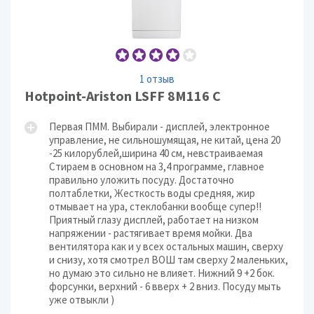
1 отзыв
Hotpoint-Ariston LSFF 8M116 C
Первая ПММ. Выбирали - дисплей, электронное
управление, не сильношумящая, не китай, цена 20
-25 килорублей,ширина 40 см, невстраиваемая
Стираем в основном на 3,4 программе, главное
правильно уложить посуду. Достаточно
полтаблетки, Жесткость воды средняя, жир
отмывает на ура, стеклобанки вообще супер!!
Приятный глазу дисплей, работает на низком
напряжении - растягивает время мойки. Два
вентилятора как и у всех остальных машин, сверху
и снизу, хотя смотрел ВОШ там сверху 2 маленьких,
но думаю это сильно не влияет. Нижний 9 +2 бок.
форсунки, верхний - 6 вверх + 2 вниз. Посуду мыть
уже отвыкли )