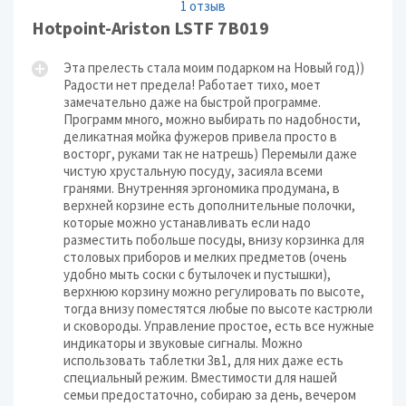
1 отзыв
Hotpoint-Ariston LSTF 7B019
Эта прелесть стала моим подарком на Новый год))
Радости нет предела! Работает тихо, моет
замечательно даже на быстрой программе.
Программ много, можно выбирать по надобности,
деликатная мойка фужеров привела просто в
восторг, руками так не натрешь) Перемыли даже
чистую хрустальную посуду, засияла всеми
гранями. Внутренняя эргономика продумана, в
верхней корзине есть дополнительные полочки,
которые можно устанавливать если надо
разместить побольше посуды, внизу корзинка для
столовых приборов и мелких предметов (очень
удобно мыть соски с бутылочек и пустышки),
верхнюю корзину можно регулировать по высоте,
тогда внизу поместятся любые по высоте кастрюли
и сковороды. Управление простое, есть все нужные
индикаторы и звуковые сигналы. Можно
использовать таблетки 3в1, для них даже есть
специальный режим. Вместимости для нашей
семьи предостаточно, собираю за день, вечером