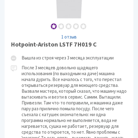
1 отзыв
Hotpoint-Ariston LSTF 7H019 C
Вышла из строя через 3 месяца эксплуатации
После 3 месяцев довольно щадящего
использования (по выходным на даче) машина
начала дурить. Все началось с того, что перестал
открываться резервуар для моющего средства.
Вызвали мастера, который сказал, что машину надо
вытаскивать и везти в сервис. Самим. Вытащили.
Привезли. Там что-то поправили, и машинка даже
пару раз прилично помыла посуду. После чего
съехала с катушек окончательно: ни одна
программа нормально не выполняется, вода не
нагревается, сушка не работает, резервуар для
средства то откроется, то нет. Явно проблемы с
'мозгами'. То есть опять - вынимать, тащить, ждать...