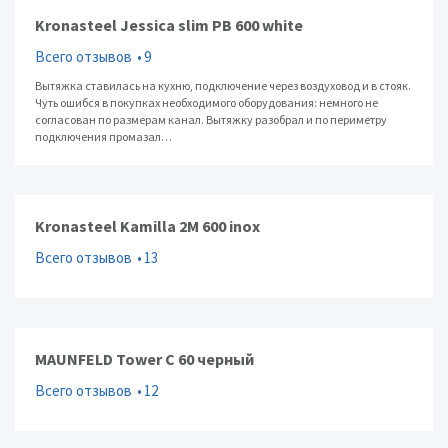
Kronasteel Jessica slim PB 600 white
Всего отзывов
9
Вытяжка ставилась на кухню, подключение через воздуховод и в стояк.
Чуть ошибся в покупках необходимого оборудования: немного не
согласован по размерам канал. Вытяжку разобрал и по периметру
подключения промазал…
Kronasteel Kamilla 2M 600 inox
Всего отзывов
13
MAUNFELD Tower C 60 черный
Всего отзывов
12