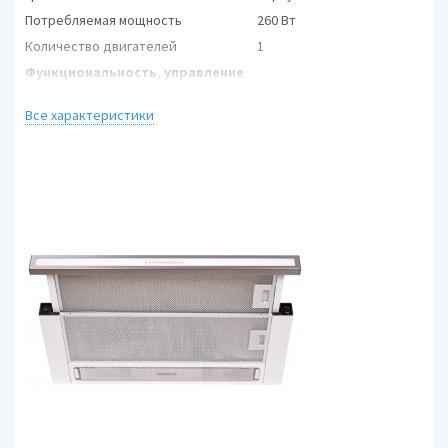
Потребляемая мощность
260 Вт
Количество двигателей
1
Функциональность, управление
Режимы работы
отвод / циркуляция
Все характеристики
Максимальная
550 куб. м/ч
производительность
Количество скоростей
3
механическое,
Управление
кнопочное
Интенсивный режим
нет
лампа накаливания, 40
Освещение
Вт х 2
Особенности
Фильтр
жировой
Максимальный уровень шума
65 дБ