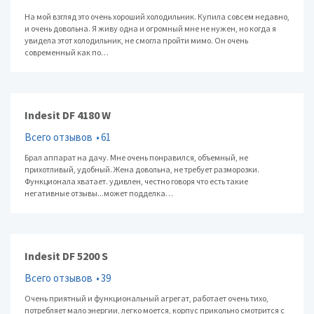
На мой взгляд это очень хороший холодильник. Купила совсем недавно,
и очень довольна. Я живу одна и огромный мне не нужен, но когда я
увидела этот холодильник, не смогла пройти мимо. Он очень
современный как по…
Indesit DF 4180 W
Всего отзывов
61
Брал аппарат на дачу. Мне очень понравился, объемный, не
прихотливый, удобный. Жена довольна, не требует разморозки.
Функционала хватает. удивлен, честно говоря что есть такие
негативные отзывы...может подделка…
Indesit DF 5200 S
Всего отзывов
39
Очень приятный и функциональный агрегат, работает очень тихо,
потребляет мало энергии, легко моется, корпус прикольно смотрится с