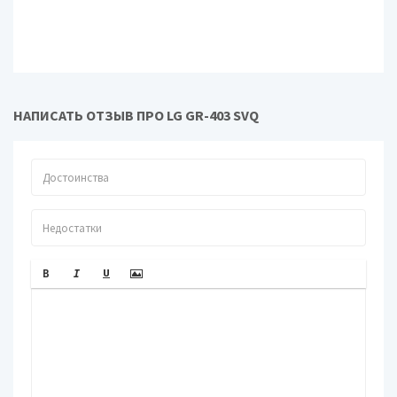
Объем
холодильной
257 л
камеры
Объем
морозильной
91 л
камеры
НАПИСАТЬ ОТЗЫВ ПРО LG GR-403 SVQ
Объем нулевой
52 л
камеры
Другие функции и особенности
Генератор льда
в комплекте
Материал полок
металл
Многопоточный доступ воздуха.
Особенности
Контейнер для хранения овощей
и фруктов. Отсек для яиц.