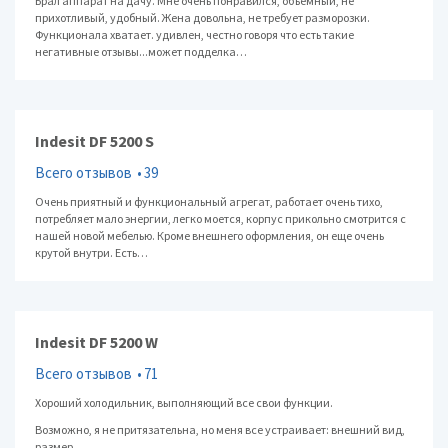
Брал аппарат на дачу. Мне очень понравился, объемный, не
прихотливый, удобный. Жена довольна, не требует разморозки.
Функционала хватает. удивлен, честно говоря что есть такие
негативные отзывы...может подделка…
Indesit DF 5200 S
Всего отзывов
39
Очень приятный и функциональный агрегат, работает очень тихо,
потребляет мало энергии, легко моется, корпус прикольно смотрится с
нашей новой мебелью. Кроме внешнего оформления, он еще очень
крутой внутри. Есть…
Indesit DF 5200 W
Всего отзывов
71
Хороший холодильник, выполняющий все свои функции.
Возможно, я не притязательна, но меня все устраивает: внешний вид,
размер.