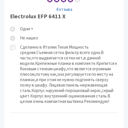
4 отзыва
Electrolux EFP 6411 X
Одни +
Не нашел
Сделанно в Италии.Тихая.Мощность
средняя.Съемная сетка фильтр всего одна.В
части,что выдвигается сетки нет,в данной
модели.Крепежные планки в комплекте.Крепится к
боковым стенкам шкафу,что является огромным
плюсом,потому как,она регулируется по месту на
планках,и при этом не нужно подгонять сверху
полку в шкафу. Лицевая панель-нержавеющая
сталь.Корпус наружний-порошковый окрас,серый
цвет.Корпус внутренний-оцинкованная сталь.В
целом очень компактная вытяжка.Рекомендую!